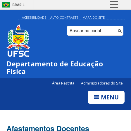
BRASIL
Simplifique!
ACESSIBILIDADE
ALTO CONTRASTE
MAPA DO SITE
Comunica BR
Participe
Acesso à informação
Legislação
Departamento de Educação
Canais
Física
Área Restrita
Administradores do Site
MENU
Afastamentos Docentes